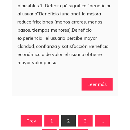
plausibles.1. Definir qué significa "beneficiar
al usuario"Beneficio funcional: la mejora
reduce fricciones (menos errores, menos
pasos, tiempos menores).Beneficio
experiencial: el usuario percibe mayor
claridad, confianza y satisfacción.Beneficio
económico o de valor: el usuario obtiene
mayor valor por su…
Leer más
Paginación
Prev
1
2
3
…