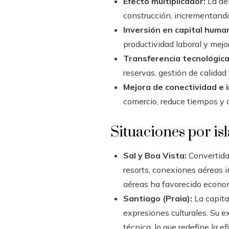
Efecto multiplicador:
La dem
construcción, incrementando 
Inversión en capital huma
productividad laboral y mejo
Transferencia tecnológica
reservas, gestión de calidad
Mejora de conectividad e 
comercio, reduce tiempos y c
Situaciones por isl
Sal y Boa Vista:
Convertidas
resorts, conexiones aéreas 
aéreas ha favorecido economí
Santiago (Praia):
La capita
expresiones culturales. Su e
técnica, lo que redefine la e