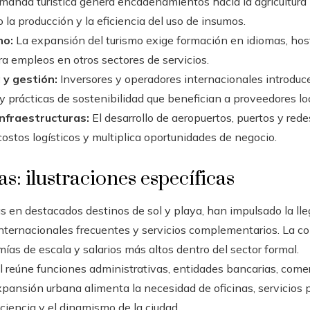
anda turística genera encadenamientos hacia la agricultura loc
la producción y la eficiencia del uso de insumos.
no:
La expansión del turismo exige formación en idiomas, hoste
ra empleos en otros sectores de servicios.
 y gestión:
Inversores y operadores internacionales introduc
 y prácticas de sostenibilidad que benefician a proveedores lo
infraestructuras:
El desarrollo de aeropuertos, puertos y rede
ostos logísticos y multiplica oportunidades de negocio.
as: ilustraciones específicas
 en destacados destinos de sol y playa, han impulsado la lle
internacionales frecuentes y servicios complementarios. La co
as de escala y salarios más altos dentro del sector formal.
l reúne funciones administrativas, entidades bancarias, comer
xpansión urbana alimenta la necesidad de oficinas, servicios 
ficiencia y el dinamismo de la ciudad.