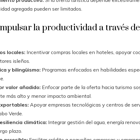
ividad agregada pueden ser limitados.
mpulsar la productividad a través del
s locales:
Incentivar compras locales en hoteles, apoyar co
tores isleños.
ca y bilingüismo:
Programas enfocados en habilidades especí
e.
r valor añadido:
Enfocar parte de la oferta hacia turismo sos
nte más alto y menor impacto ambiental.
exportables:
Apoyar empresas tecnológicas y centros de ser
abo Verde.
resiliencia climática:
Integrar gestión del agua, energía renov
rgo plazo.
ón accesible:
Facilitar crédito a pequeñas empresas y emprend