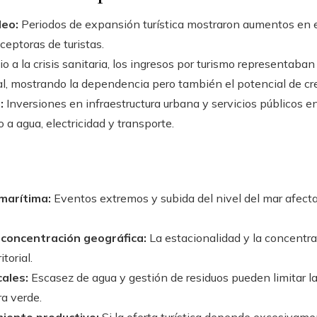
leo:
Periodos de expansión turística mostraron aumentos en el
eptoras de turistas.
o a la crisis sanitaria, los ingresos por turismo representaban 
nal, mostrando la dependencia pero también el potencial de cr
:
Inversiones en infraestructura urbana y servicios públicos e
a agua, electricidad y transporte.
 marítima:
Eventos extremos y subida del nivel del mar afectan
concentración geográfica:
La estacionalidad y la concentr
torial.
cales:
Escasez de agua y gestión de residuos pueden limitar l
ra verde.
iento productivo:
Si la oferta turística depende excesivame